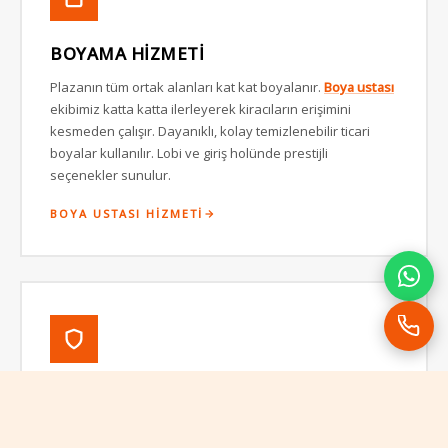
BOYAMA HIZMETI
Plazanın tüm ortak alanları kat kat boyalanır.
Boya ustası
ekibimiz katta katta ilerleyerek kiracıların erişimini
kesmeden çalışır. Dayanıklı, kolay temizlenebilir ticari
boyalar kullanılır. Lobi ve giriş holünde prestijli
seçenekler sunulur.
BOYA USTASI HIZMETI
BADANA VE YÜZEY HAZIRLIĞI
Yıllarca kullanımla oluşan çatlaklar, nem izleri ve eski