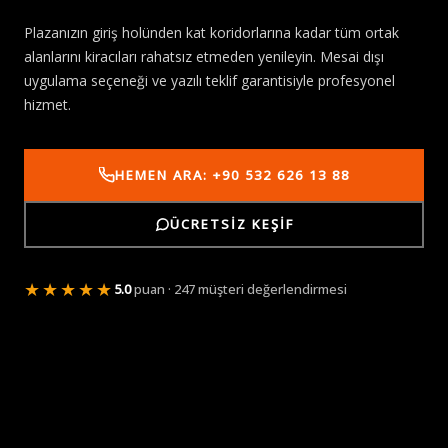
Plazanızın giriş holünden kat koridorlarına kadar tüm ortak
alanlarını kiracıları rahatsız etmeden yenileyin. Mesai dışı
uygulama seçeneği ve yazılı teklif garantisiyle profesyonel
hizmet.
HEMEN ARA: +90 532 626 13 88
ÜCRETSIZ KEŞIF
★★★★★
5.0
puan · 247 müşteri değerlendirmesi